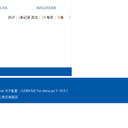
 GWE
RINGFEDER
共计：
4
条记录 页次：
1
/1 每页：
20
条
1
ed. ICP备案：GERWAH Ver:
zhirui.net V 10.9.2
天津滨海新区